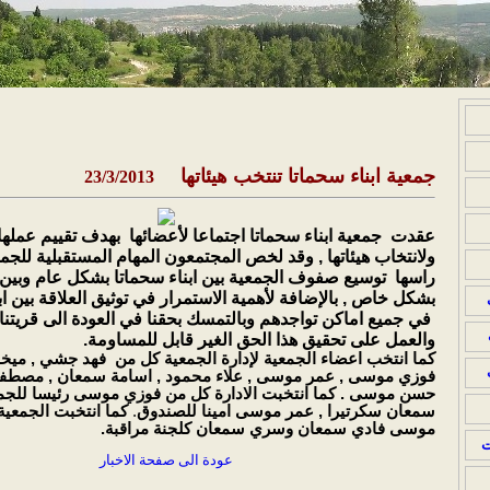
جمعية ابناء سحماتا تنتخب هيئاتها
23/3/2013
عقدت
جمعية ابناء سحماتا اجتماعا لأعضائها
بهدف تقييم عملها
ولانتخاب هيئاتها , وقد لخص المجتمعون المهام المستقبلية للج
راسها
توسيع صفوف الجمعية بين ابناء سحماتا بشكل عام وبين
بشكل خاص , بالإضافة لأهمية الاستمرار في توثيق العلاقة بين اب
في جميع اماكن تواجدهم وبالتمسك بحقنا في العودة الى قريتنا
والعمل على تحقيق هذا الحق الغير قابل للمساومة.
كما انتخب اعضاء الجمعية لإدارة الجمعية كل من
فهد جشي , ميخا
فوزي موسى , عمر موسى , علاء محمود , اسامة سمعان , مصطف
حسن موسى . كما انتخبت الادارة كل من فوزي موسى رئيسا للجمع
سمعان سكرتيرا , عمر موسى امينا للصندوق
.
كما انتخبت الجمعي
موسى فادي سمعان وسري سمعان كلجنة مراقبة.
ت
عودة الى صفحة الاخبار