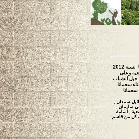
لسنة 2012
معية وعلى
 جيل الشباب
ناء سحماتا
 سحماتا
ئيل سمعان ,
ى سليمان ,
ية , اسامة
ة كل من قاسم