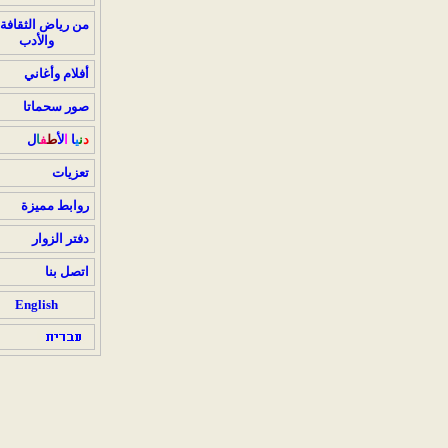
من رياض الثقافة
والأدب
أفلام وأغاني
صور سحماتا
د
ن
ي
ا
ا
ل
ط
ف
ا
ل
تعزيات
روابط مميزة
دفتر الزوار
اتصل بنا
English