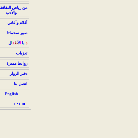
من رياض الثقافة
والأدب
أفلام وأغاني
صور سحماتا
د
ن
ي
ا
ا
ل
ط
ف
ا
ل
تعزيات
روابط مميزة
دفتر الزوار
اتصل بنا
English