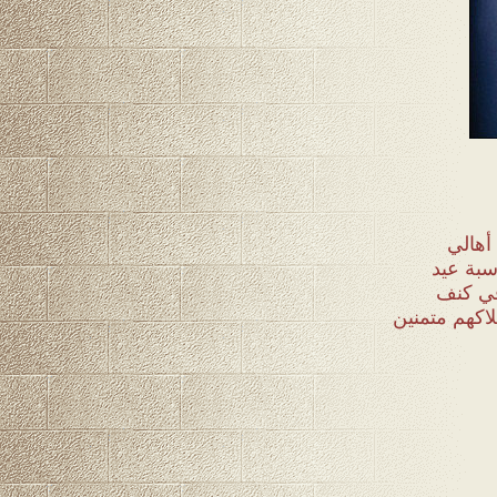
أهالي
سبة عيد
في كنف
اكهم متمنين