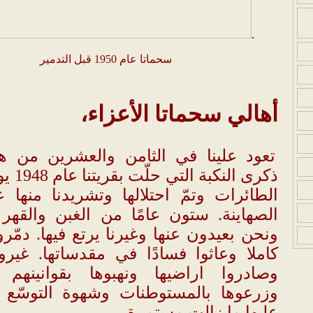
.
سحماتا عام 1950 قبل التدمير
أهالي سحماتا الأعزاء،
تعود علينا في الثامن والعشرين من ه
ذكرى النك
الطائرات وتمّ احتلالها وتشريدنا منها 
الصهاينة. ستون عامًا من الغبن والقهر و
ونحن بعيدون عنها وغيرنا يرتع فيها. دمّروه
كاملا وعاثوا فسادًا في مقدساتها. غيروا
وصادروا اراضيها ونهبوها بقوانينهم 
وزرعوها بالمستوطنات وشهوة التوسّع ف
عليها ما زالت مستمرة.