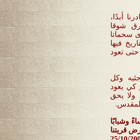
ا أبدًا،
رق شوقا
رى سحماتا
اريخ فيها
 حتى تعود
جئيه وكل
 كي يعود
 ولا يحق
المقدس.
ً وشبابًا
رض قريتنا
، وذلك يوم السبت الموافق 25/10/2008